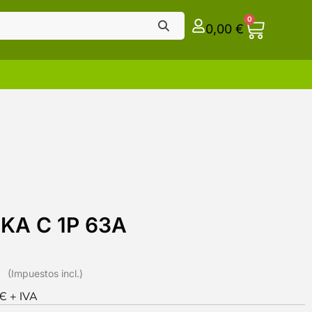
0
0,00
€
6KA C 1P 63A
0Є + IVA