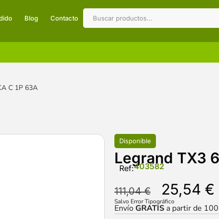
dido
Blog
Contacto
KA C 1P 63A
Disponible
Legrand TX3 
403582
Ref:
25,54
€
111,04
€
Salvo Error Tipográfico
Envío
GRATIS
a partir de 10