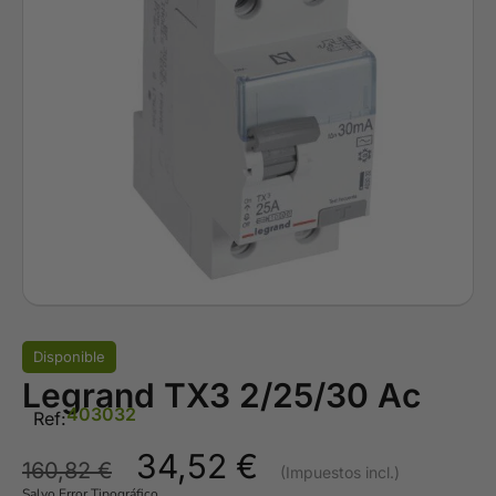
Disponible
Legrand TX3 2/25/30 Ac
403032
Ref:
34,52
€
160,82
€
Salvo Error Tipográfico