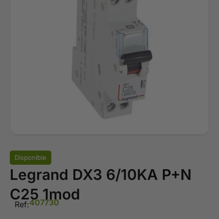
Disponible
Legrand DX3 6/10KA P+N
C25 1mod
407730
Ref: