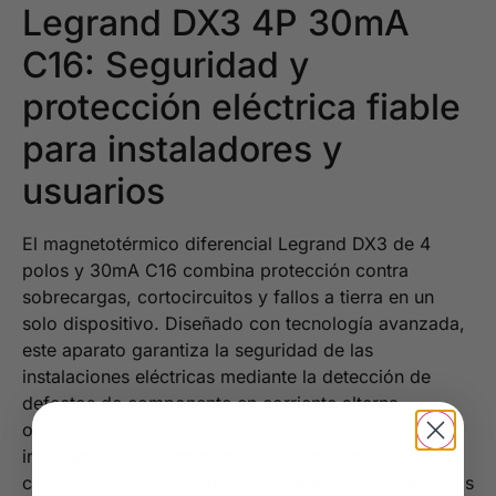
Legrand DX3 4P 30mA
C16: Seguridad y
protección eléctrica fiable
para instaladores y
usuarios
El magnetotérmico diferencial Legrand DX3 de 4
polos y 30mA C16 combina protección contra
sobrecargas, cortocircuitos y fallos a tierra en un
solo dispositivo. Diseñado con tecnología avanzada,
este aparato garantiza la seguridad de las
instalaciones eléctricas mediante la detección de
defectos de componente en corriente alterna,
ofreciendo una protección eficaz y de fácil
integración en sistemas eléctricos residenciales y
comerciales. Su construcción con materiales robustos