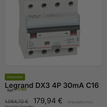
Disponible
Legrand DX3 4P 30mA C16
411186
Ref:
179,94
€
1.064,72
€
Salvo Error Tipográfico