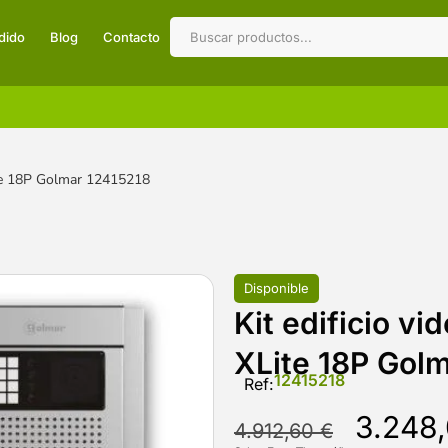
dido
Blog
Contacto
ite 18P Golmar 12415218
Disponible
Kit edificio v
XLite 18P Gol
12415218
Ref:
3.248
4.912,60
€