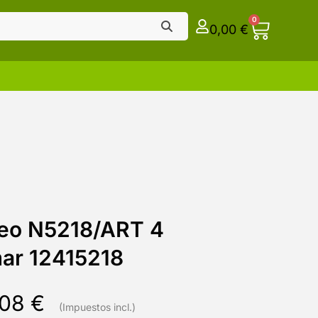
0
0,00
€
ideo N5218/ART 4
mar 12415218
,08
€