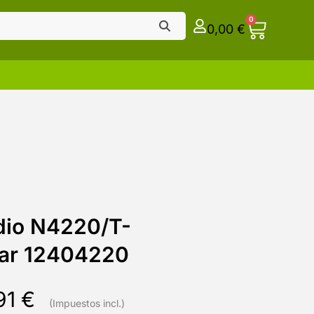
0
0,00
€
udio N4220/T-
ar 12404220
91
€