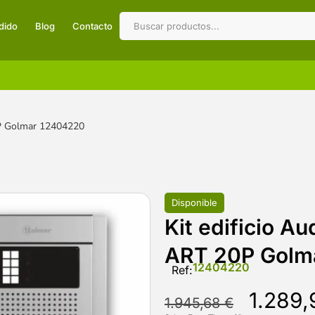
dido
Blog
Contacto
0P Golmar 12404220
Disponible
Kit edificio A
ART 20P Golm
12404220
Ref:
1.289,
1.945,68
€