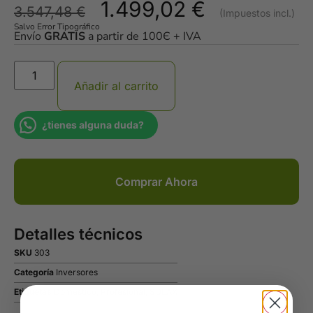
1.499,02
€
3.547,48
€
Salvo Error Tipográfico
Envío
GRATIS
a partir de 100Є + IVA
Añadir al carrito
¿tienes alguna duda?
Comprar Ahora
Detalles técnicos
SKU
303
Categoría
Inversores
Etiquetas
Domestico
,
Profesional
,
SOLAX