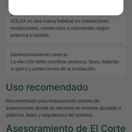
Gama profesional
SOLAX es una marca habitual en instalaciones
residenciales, comerciales e industriales según
potencia y modelo.
Dimensionamiento correcto
La elección debe coordinar potencia, fases, baterías
si aplica y protecciones de la instalación.
Uso recomendado
Recomendado para instalaciones solares de
autoconsumo donde se necesita un inversor ajustado a
potencia, fases y arquitectura del sistema.
Asesoramiento de El Corte