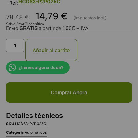
HGD63-P2P025C
Ref:
14,79
€
78,48
€
Salvo Error Tipográfico
Envío
GRATIS
a partir de 100Є + IVA
Añadir al carrito
¿tienes alguna duda?
Comprar Ahora
Detalles técnicos
SKU
HGD63-P2P025C
Categoría
Automáticos