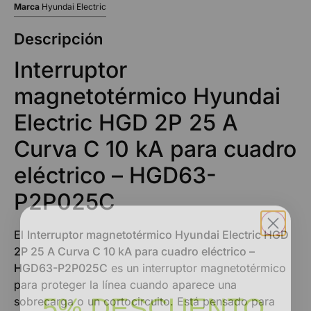
Marca
Hyundai Electric
Descripción
Interruptor
magnetotérmico Hyundai
Electric HGD 2P 25 A
Curva C 10 kA para cuadro
eléctrico – HGD63-
P2P025C
El
Interruptor magnetotérmico Hyundai Electric HGD
2P 25 A Curva C 10 kA para cuadro eléctrico –
HGD63-P2P025C
es un interruptor magnetotérmico
para proteger la línea cuando aparece una
5% DESCUENTO
sobrecarga o un cortocircuito. Está pensado para