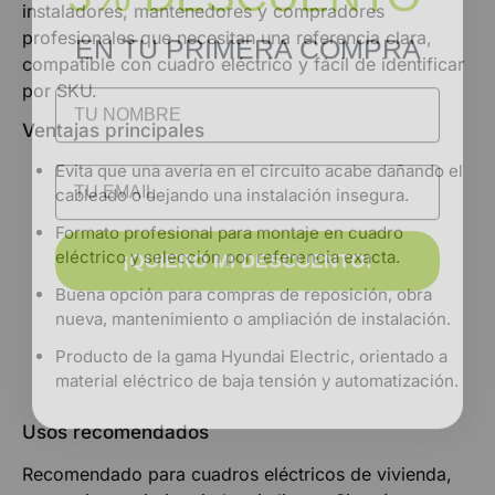
instaladores, mantenedores y compradores
EN TU PRIMERA COMPRA
profesionales que necesitan una referencia clara,
compatible con cuadro eléctrico y fácil de identificar
NOMBRE
por SKU.
Ventajas principales
Email
Evita que una avería en el circuito acabe dañando el
cableado o dejando una instalación insegura.
Formato profesional para montaje en cuadro
¡QUIERO MI DESCUENTO!
eléctrico y selección por referencia exacta.
Buena opción para compras de reposición, obra
nueva, mantenimiento o ampliación de instalación.
Producto de la gama Hyundai Electric, orientado a
material eléctrico de baja tensión y automatización.
Usos recomendados
Recomendado para cuadros eléctricos de vivienda,