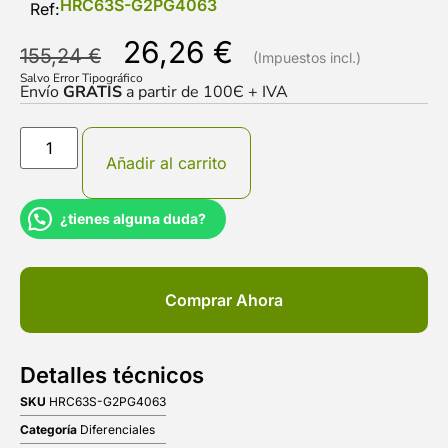
HRC63S-G2PG4063
Ref:
26,26
€
155,24
€
Salvo Error Tipográfico
Envío
GRATIS
a partir de 100Є + IVA
Añadir al carrito
¿tienes alguna duda?
Comprar Ahora
Detalles técnicos
SKU
HRC63S-G2PG4063
Categoría
Diferenciales