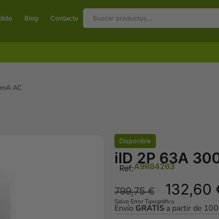
dido
Blog
Contacto
00mA AC
Disponible
iID 2P 63A 3
A9R84263
Ref:
132,60
799,75
€
Salvo Error Tipográfico
Envío
GRATIS
a partir de 10