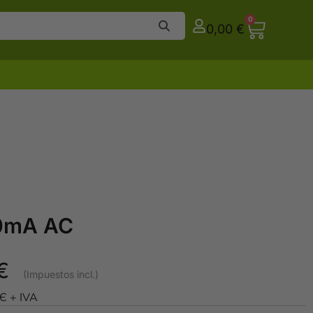
0
0,00
€
00mA AC
€
0Є + IVA