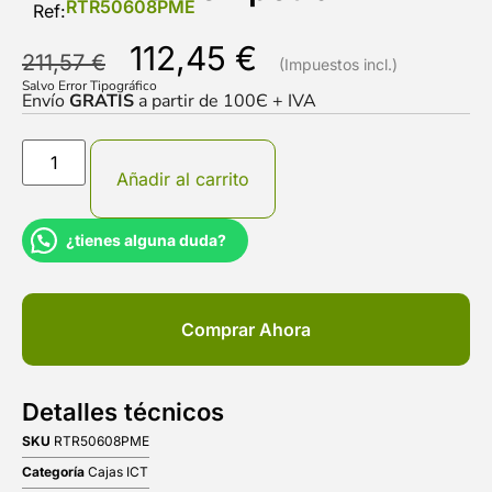
RTR50608PME
Ref:
112,45
€
211,57
€
Salvo Error Tipográfico
Envío
GRATIS
a partir de 100Є + IVA
Añadir al carrito
¿tienes alguna duda?
Comprar Ahora
Detalles técnicos
SKU
RTR50608PME
Categoría
Cajas ICT