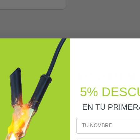
rar PARED HUECA 6×14 (84) 
5% DESC
HUECA 6×14 (84) MÓDULOS está diseñada para protección 
da, una identificación clara de la referencia y un uso adec
EN TU PRIME
ia IDE
NOMBRE