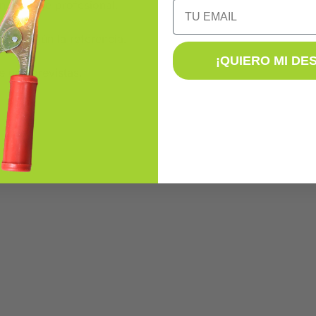
n montaje profesional.
Email
nes según la referencia.
¡QUIERO MI DE
e uso previstas.