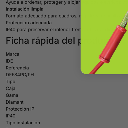
Ayuda a ordenar, proteger y alojar equipos eléctricos co
Instalación limpia
Formato adecuado para cuadros, registros o canalizacio
Protección adecuada
IP40 para preservar el interior frente a las condiciones d
Ficha rápida del producto
Marca
IDE
Referencia
DFF84PO/PH
Tipo
Caja
Gama
Diamant
Protección IP
IP40
Tipo instalación