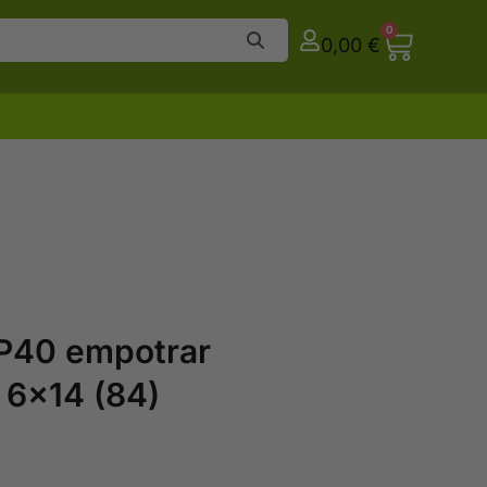
0
0,00
€
IP40 empotrar
6×14 (84)