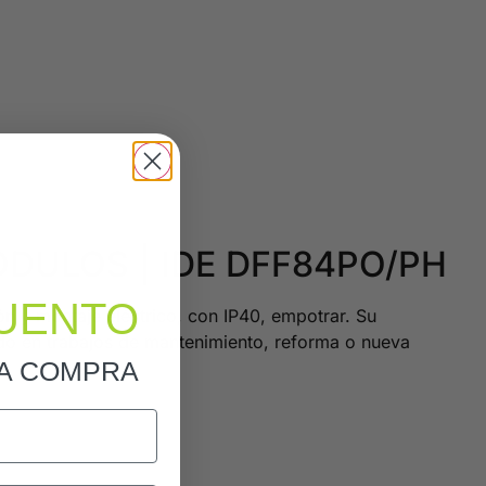
MÓDULOS | IDE DFF84PO/PH
UENTO
y montaje eléctrico, con IP40, empotrar. Su
uado en trabajos de mantenimiento, reforma o nueva
RA COMPRA