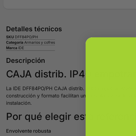
Detalles técnicos
SKU
DFF84PO/PH
Categoría
Armarios y cofres
Marca
IDE
Descripción
CAJA distrib. IP40 empot
La IDE DFF84PO/PH CAJA distrib. IP40 empotrar PARED 
construcción y formato facilitan una instalación ordena
instalación.
Por qué elegir esta referenc
Envolvente robusta