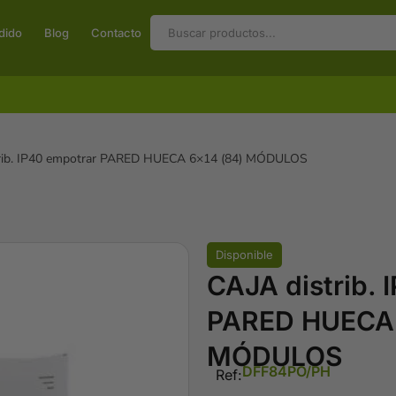
dido
Blog
Contacto
trib. IP40 empotrar PARED HUECA 6×14 (84) MÓDULOS
Disponible
CAJA distrib. 
PARED HUECA 
MÓDULOS
DFF84PO/PH
Ref: