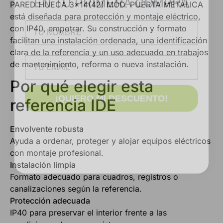
PARED HUECA 3×14(42) MÓD. PUERTA METÁLICA
NOMBRE
está diseñada para protección y montaje eléctrico,
con IP40, empotrar. Su construcción y formato
facilitan una instalación ordenada, una identificación
Email
clara de la referencia y un uso adecuado en trabajos
de mantenimiento, reforma o nueva instalación.
Por qué elegir esta
¡QUIERO MI DESCUENTO!
referencia IDE
Envolvente robusta
Ayuda a ordenar, proteger y alojar equipos eléctricos
con montaje profesional.
Instalación limpia
Formato adecuado para cuadros, registros o
canalizaciones según la referencia.
Protección adecuada
IP40 para preservar el interior frente a las