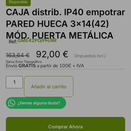
Disponible
CAJA distrib. IP40 empotrar
PARED HUECA 3×14(42)
MÓD. PUERTA METÁLICA
GME42PO/PH/RR
Ref:
92,00
€
163,64
€
Salvo Error Tipográfico
Envío
GRATIS
a partir de 100Є + IVA
Añadir al carrito
¿tienes alguna duda?
Comprar Ahora