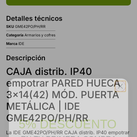
Detalles técnicos
SKU
GME42PO/PH/RR
Categoría
Armarios y cofres
Marca
IDE
Descripción
CAJA distrib. IP40
empotrar PARED HUECA
3×14(42) MÓD. PUERTA
METÁLICA | IDE
5% DESCUENTO
GME42PO/PH/RR
EN TU PRIMERA COMPRA
La IDE GME42PO/PH/RR CAJA distrib. IP40 empotrar