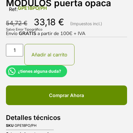
MÓDULOS puerta opaca
GPE18PO/PH
Ref:
33,18
€
54,72
€
Salvo Error Tipográfico
Envío
GRATIS
a partir de 100Є + IVA
Añadir al carrito
¿tienes alguna duda?
Comprar Ahora
Detalles técnicos
SKU
GPE18PO/PH