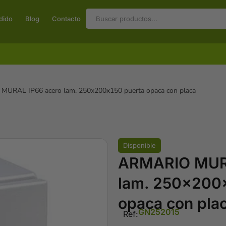
dido
Blog
Contacto
URAL IP66 acero lam. 250x200x150 puerta opaca con placa
Disponible
ARMARIO MURA
lam. 250x200
opaca con pla
GN252015
Ref: