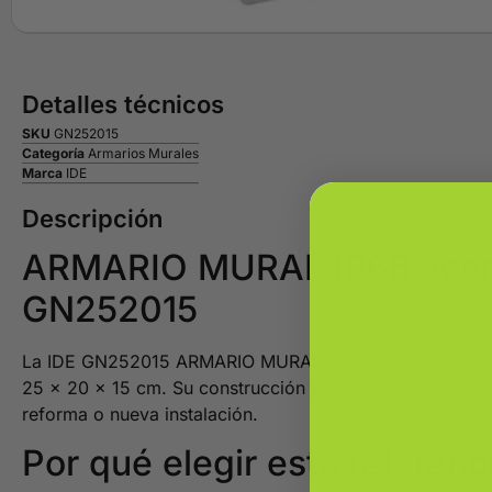
Detalles técnicos
SKU
GN252015
Categoría
Armarios Murales
Marca
IDE
Descripción
ARMARIO MURAL IP66 acero 
GN252015
La IDE GN252015 ARMARIO MURAL IP66 acero lam. 250x20
25 x 20 x 15 cm. Su construcción y formato facilitan un
reforma o nueva instalación.
Por qué elegir esta referenc