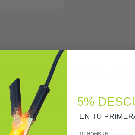
lam. 250x200x150 puerta op
5% DESC
0x150 puerta opaca con placa está diseñada para protecci
a instalación ordenada, una identificación clara de la refe
EN TU PRIME
ia IDE
NOMBRE