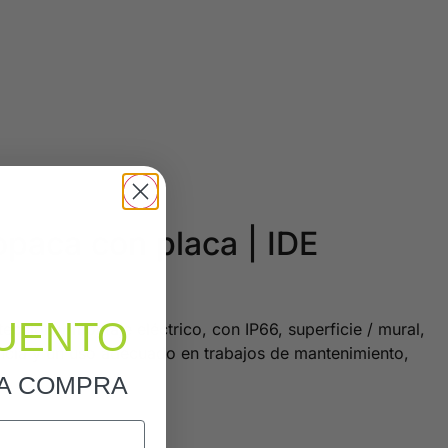
aca con placa | IDE
UENTO
ón y montaje eléctrico, con IP66, superficie / mural,
rencia y un uso adecuado en trabajos de mantenimiento,
RA COMPRA