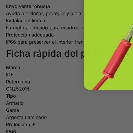
Envolvente robusta
Ayuda a ordenar, proteger y alojar equipos eléctricos co
Instalación limpia
Formato adecuado para cuadros, registros o canalizacio
Protección adecuada
IP66 para preservar el interior frente a las condiciones d
Ficha rápida del producto
Marca
IDE
Referencia
GN252015
Tipo
Armario
Gama
Argenta Laminado
Protección IP
IP66