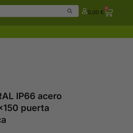
0
0,00
€
L IP66 acero
x150 puerta
ca