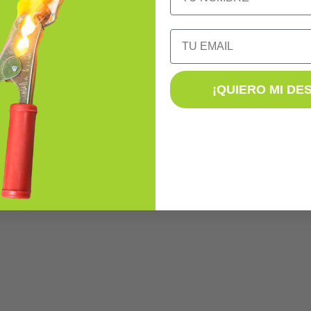
n montaje profesional.
Email
nes según la referencia.
¡QUIERO MI DE
e uso previstas.