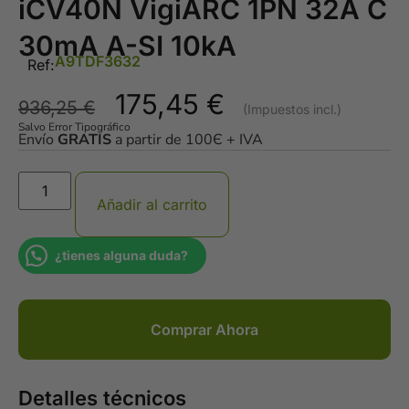
iCV40N VigiARC 1PN 32A C
30mA A-SI 10kA
A9TDF3632
Ref:
175,45
€
936,25
€
Salvo Error Tipográfico
Envío
GRATIS
a partir de 100Є + IVA
Añadir al carrito
¿tienes alguna duda?
Comprar Ahora
Detalles técnicos