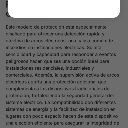
para instalaciones
eléctricas
Este modelo de protección está especialmente
diseñado para ofrecer una detección rápida y
efectiva de arcos eléctricos, una causa común de
incendios en instalaciones eléctricas. Su alta
sensibilidad y capacidad para responder a eventos
peligrosos hacen que sea una opción ideal para
instalaciones residenciales, industriales y
comerciales. Además, la supervisión activa de arcos
eléctricos aporta una protección adicional que
complementa a los dispositivos tradicionales de
protección, fortaleciendo la seguridad general del
sistema eléctrico. La compatibilidad con diferentes
sistemas de energía y la facilidad de instalación en
lugares con poco espacio hacen de este dispositivo
una elección eficiente para asegurar la integridad de