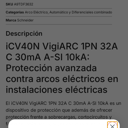
SKU
A9TDF3632
Categorías
Arco Eléctrico
,
Automático y Diferenciales combinado
Marca
Schneider
Descripción
iCV40N VigiARC 1PN 32A
C 30mA A-SI 10kA:
Protección avanzada
contra arcos eléctricos en
instalaciones eléctricas
El iCV40N VigiARC 1PN 32A C 30mA A-SI 10kA es un
dispositivo de protección que además de ofrecer
protección frente a sobrecargas, cortocircuitos y
fallos de aislamiento, supervisa activamente la