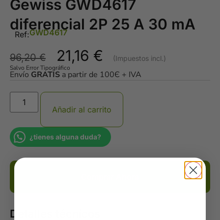
Gewiss GWD4617
diferencial 2P 25 A 30 mA
GWD4617
Ref:
21,16
€
96,20
€
Salvo Error Tipográfico
Envío
GRATIS
a partir de 100Є + IVA
Añadir al carrito
¿tienes alguna duda?
Comprar Ahora
Detalles técnicos