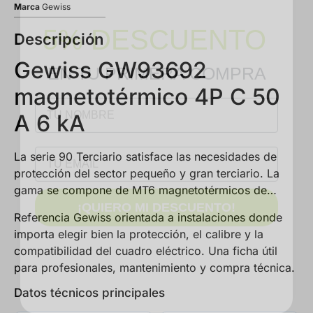
5% DESCUENTO
Marca
Gewiss
Descripción
EN TU PRIMERA COMPRA
Gewiss GW93692
NOMBRE
magnetotérmico 4P C 50
A 6 kA
Email
La serie 90 Terciario satisface las necesidades de
protección del sector pequeño y gran terciario. La
¡QUIERO MI DESCUENTO!
gama se compone de MT6 magnetotérmicos de…
Referencia Gewiss orientada a instalaciones donde
importa elegir bien la protección, el calibre y la
compatibilidad del cuadro eléctrico. Una ficha útil
para profesionales, mantenimiento y compra técnica.
Datos técnicos principales