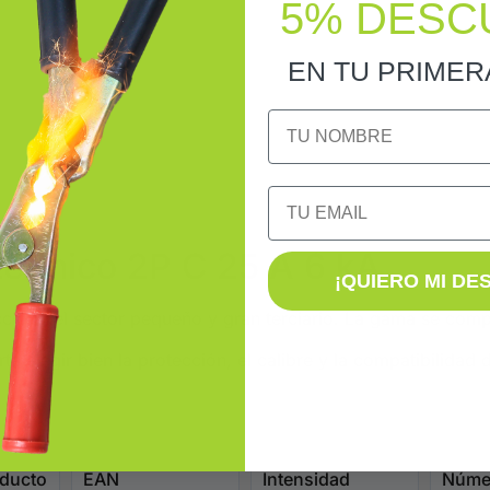
5% DESC
EN TU PRIME
NOMBRE
Email
rmico 2P C 25 A 6 kA
¡QUIERO MI DE
otección del sector pequeño y gran terciario. La gama se 
 elegir bien la protección, el calibre y la compatibilidad d
oducto
EAN
Intensidad
Númer