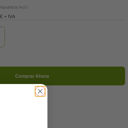
0Є + IVA
Comprar Ahora