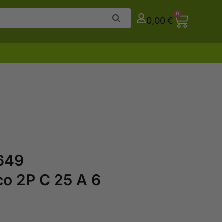
0
0,00
€
649
o 2P C 25 A 6