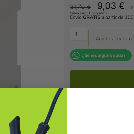
9,03
€
31,70
€
Salvo Error Tipográfico
Envío
GRATIS
a partir de 10
Añadir al carrito
¿tienes alguna duda?