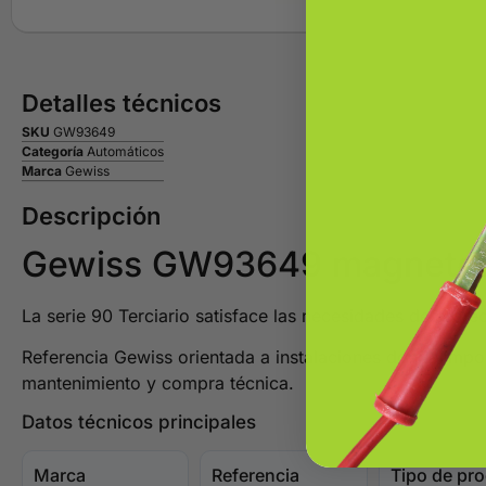
Detalles técnicos
SKU
GW93649
Categoría
Automáticos
Marca
Gewiss
Descripción
Gewiss GW93649 magnetoté
La serie 90 Terciario satisface las necesidades de pr
Referencia Gewiss orientada a instalaciones donde importa
mantenimiento y compra técnica.
Datos técnicos principales
Marca
Referencia
Tipo de pr