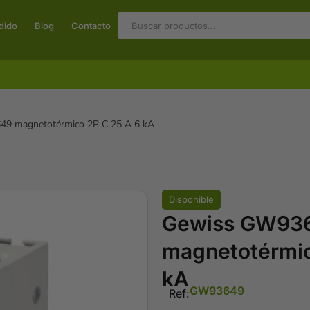
dido
Blog
Contacto
9 magnetotérmico 2P C 25 A 6 kA
Disponible
Gewiss GW93
magnetotérmic
kA
GW93649
Ref: