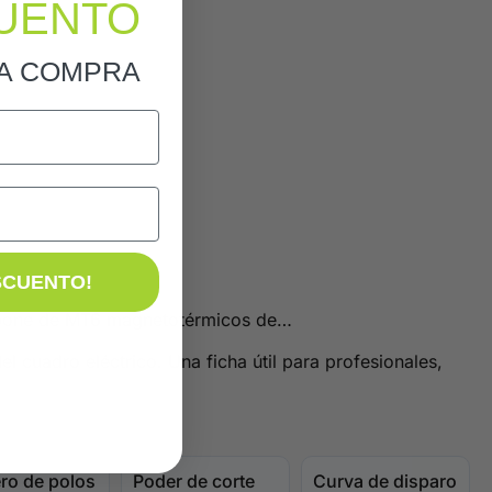
UENTO
RA COMPRA
SCUENTO!
compone de MT6 magnetotérmicos de…
el cuadro eléctrico. Una ficha útil para profesionales,
o de polos
Poder de corte
Curva de disparo