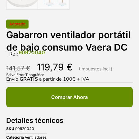
Agotado
Gabarron ventilador portátil
de bajo consumo Vaera DC
90920040
Ref:
119,79
€
141,57
€
Salvo Error Tipográfico
Envío
GRATIS
a partir de 100Є + IVA
Comprar Ahora
Detalles técnicos
SKU
90920040
Categoría
Ventiladores