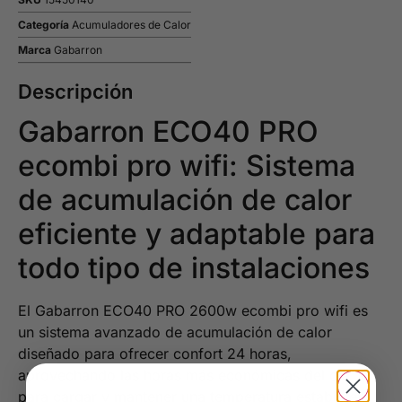
Categoría
Acumuladores de Calor
Marca
Gabarron
Descripción
Gabarron ECO40 PRO
ecombi pro wifi: Sistema
de acumulación de calor
eficiente y adaptable para
todo tipo de instalaciones
El Gabarron ECO40 PRO 2600w ecombi pro wifi es
un sistema avanzado de acumulación de calor
diseñado para ofrecer confort 24 horas,
aprovechando las horas más económicas del día
para cargar y mantener una temperatura estable en