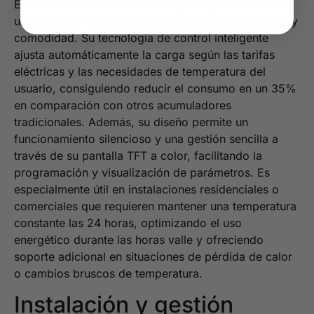
El sistema ECO40 PRO es ideal para quienes buscan
una solución de calefacción que combine eficiencia y
comodidad. Su tecnología de control inteligente
ajusta automáticamente la carga según las tarifas
eléctricas y las necesidades de temperatura del
usuario, consiguiendo reducir el consumo en un 35%
en comparación con otros acumuladores
tradicionales. Además, su diseño permite un
funcionamiento silencioso y una gestión sencilla a
través de su pantalla TFT a color, facilitando la
programación y visualización de parámetros. Es
especialmente útil en instalaciones residenciales o
comerciales que requieren mantener una temperatura
constante las 24 horas, optimizando el uso
energético durante las horas valle y ofreciendo
soporte adicional en situaciones de pérdida de calor
o cambios bruscos de temperatura.
Instalación y gestión