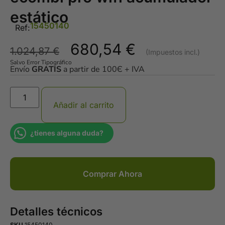
estático
15450140
Ref:
680,54
€
1.024,87
€
Salvo Error Tipográfico
Envío
GRATIS
a partir de 100Є + IVA
Añadir al carrito
¿tienes alguna duda?
Comprar Ahora
Detalles técnicos
SKU
15450140