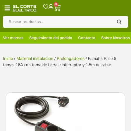
0
Ver marcas
Seguimiento del pedido
Contacto
Sobre Nosotros
Inicio
/
Material instalacion
/
Prolongadores
/ Famatel Base 6
tomas 16A con toma de tierra e interruptor y 1.5m de cable