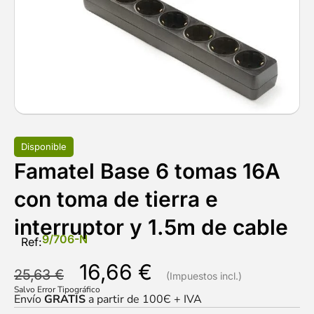
Disponible
Famatel Base 6 tomas 16A
con toma de tierra e
interruptor y 1.5m de cable
9/706-N
Ref:
16,66
€
25,63
€
Salvo Error Tipográfico
Envío
GRATIS
a partir de 100Є + IVA