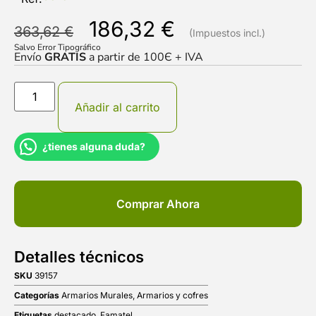
186,32
€
363,62
€
Salvo Error Tipográfico
Envío
GRATIS
a partir de 100Є + IVA
Añadir al carrito
¿tienes alguna duda?
Comprar Ahora
Detalles técnicos
SKU
39157
Categorías
Armarios Murales
,
Armarios y cofres
Etiquetas
destacado
,
Famatel