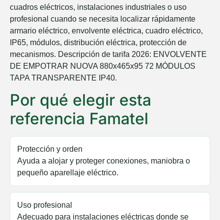
cuadros eléctricos, instalaciones industriales o uso
5% DESCUENTO
profesional cuando se necesita localizar rápidamente
armario eléctrico, envolvente eléctrica, cuadro eléctrico,
IP65, módulos, distribución eléctrica, protección de
EN TU PRIMERA COMPRA
mecanismos. Descripción de tarifa 2026: ENVOLVENTE
DE EMPOTRAR NUOVA 880x465x95 72 MÓDULOS
NOMBRE
TAPA TRANSPARENTE IP40.
Por qué elegir esta
Email
referencia Famatel
¡QUIERO MI DESCUENTO!
Protección y orden
Ayuda a alojar y proteger conexiones, maniobra o
pequeño aparellaje eléctrico.
Uso profesional
Adecuado para instalaciones eléctricas donde se