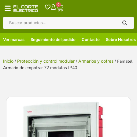
0
Ver marcas
Seguimiento del pedido
Contacto
Sobre Nosotros
Inicio
/
Protección y control modular
/
Armarios y cofres
/ Famatel
Armario de empotrar 72 módulos IP40