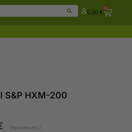
0
0,00
€
al S&P HXM-200
€