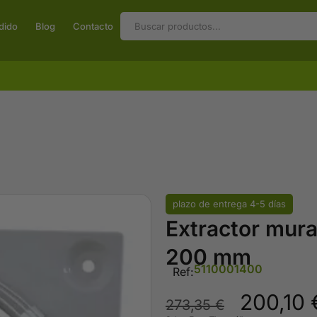
dido
Blog
Contacto
plazo de entrega 4-5 días
Extractor mur
200 mm
5110001400
Ref:
200,10
273,35
€