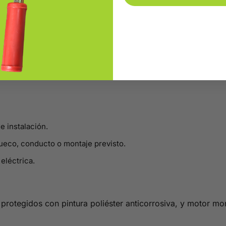
e instalación.
eco, conducto o montaje previsto.
eléctrica.
 protegidos con pintura poliéster anticorrosiva, y motor 