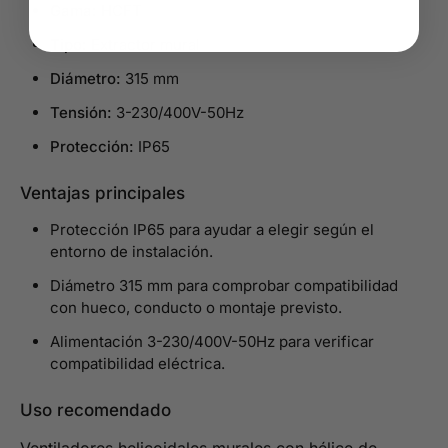
Gama:
HCFT
Tipo:
Extractor mural
Diámetro:
315 mm
Tensión:
3-230/400V-50Hz
Protección:
IP65
Ventajas principales
Protección IP65 para ayudar a elegir según el
entorno de instalación.
Diámetro 315 mm para comprobar compatibilidad
con hueco, conducto o montaje previsto.
Alimentación 3-230/400V-50Hz para verificar
compatibilidad eléctrica.
Uso recomendado
Ventiladores helicoidales murales con hélice de