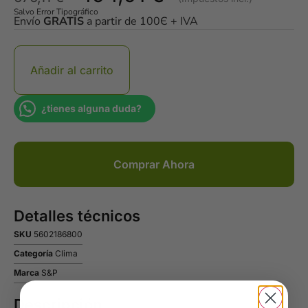
Salvo Error Tipográfico
Envío
GRATIS
a partir de 100Є + IVA
Añadir al carrito
¿tienes alguna duda?
Comprar Ahora
Detalles técnicos
SKU
5602186800
Categoría
Clima
Marca
S&P
Descripción