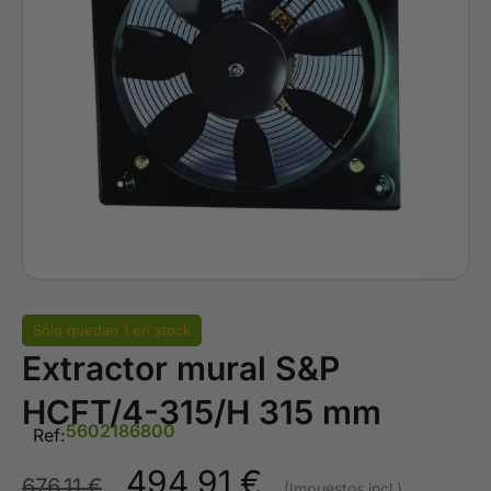
Sólo quedan 1 en stock
Extractor mural S&P
HCFT/4-315/H 315 mm
5602186800
Ref:
494,91
€
676,11
€