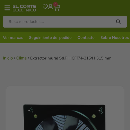
0
Ver marcas
Seguimiento del pedido
Contacto
Sobre Nosotros
Inicio
/
Clima
/ Extractor mural S&P HCFT/4-315/H 315 mm