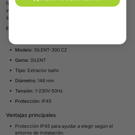
humidistato o detector de presencia. Posibilidad de
versiones en SILENT-100 de 12V: IP57, para zona de
seguridad 1
Ficha rápida
Marca:
S&P / Soler & Palau
Modelo:
SILENT-300 CZ
Gama:
SILENT
Tipo:
Extractor baño
Diámetro:
146 mm
Tensión:
1-230V-50Hz
Protección:
IP45
Ventajas principales
Protección IP45 para ayudar a elegir según el
entorno de instalación.