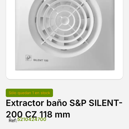
Sólo quedan 1 en stock
Extractor baño S&P SILENT-
200 CZ 118 mm
5210424700
Ref: