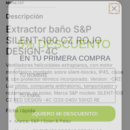
Marca
S&P
Descripción
Extractor baño S&P
5% DESCUENTO
SILENT-100 CZ ROJO
DESIGN-4C
EN TU PRIMERA COMPRA
Ventiladores helicoidales extraplanos, con motor
NOMBRE
monofásico,montado sobre silent-blocks, IP45, clase
II, con protector térmico incorporado. Version: -CRZ:
Luz piloto, compuerta antirretorno, temporizador y
Email
rodamiento de bolas. Marca S&P modelo SILENT-100
CZ RED DESIGN -4C (220-240V 50HZ) RE
¡QUIERO MI DESCUENTO!
Ficha rápida
Marca:
S&P / Soler & Palau