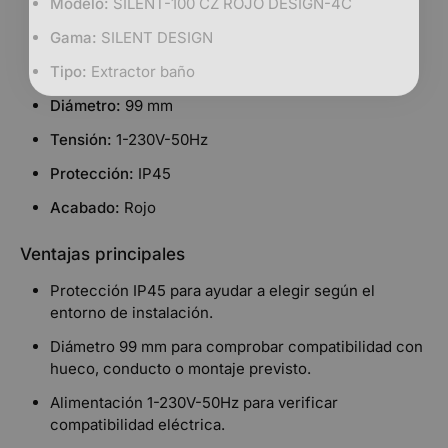
Modelo:
SILENT-100 CZ ROJO DESIGN-4C
Gama:
SILENT DESIGN
Tipo:
Extractor baño
Diámetro:
99 mm
Tensión:
1-230V-50Hz
Protección:
IP45
Acabado:
Rojo
Ventajas principales
Protección IP45 para ayudar a elegir según el
entorno de instalación.
Diámetro 99 mm para comprobar compatibilidad con
hueco, conducto o montaje previsto.
Alimentación 1-230V-50Hz para verificar
compatibilidad eléctrica.