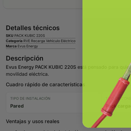
Detalles técnicos
SKU
PACK KUBIC 220S
Categoría
RVE Recarga Vehículo Eléctrico
Marca
Evus Energy
Descripción
Evus Energy PACK KUBIC 220S
está pensado para quiene
movilidad eléctrica.
Cuadro rápido de características
TIPO DE INSTALACIÓN
TIPO DE CON
Pared
Pack carga
Ventajas y usos reales