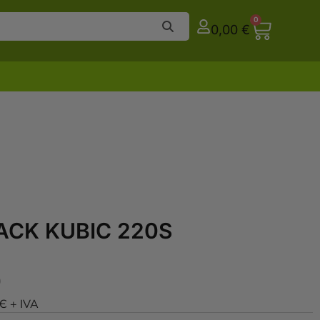
0
0,00
€
PACK KUBIC 220S
0Є + IVA