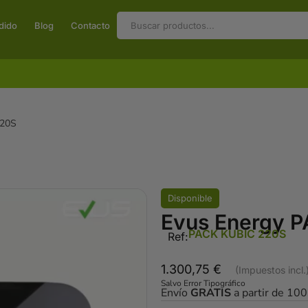
dido
Blog
Contacto
220S
Disponible
Evus Energy 
PACK KUBIC 220S
Ref:
1.300,75
€
Salvo Error Tipográfico
Envío
GRATIS
a partir de 10