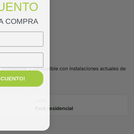
UENTO
RA COMPRA
profesional y compatible con instalaciones actuales de
SCUENTO!
GAMA
Pack residencial