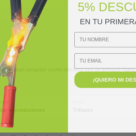
5% DESC
EN TU PRIME
NOMBRE
Email
s buscan cargador coche eléctrico con un enfoque fiable, 
¡QUIERO MI DE
EXIÓN
FASES
dor + protecciones
Trifásico