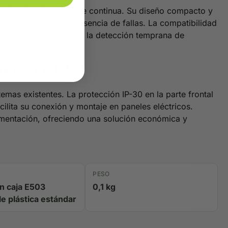
en circuitos de corriente continua. Su diseño compacto y
y acústicas ante la presencia de fallas. La compatibilidad
omatización, mejorando la detección temprana de
miento CR5
emas existentes. La protección IP-30 en la parte frontal
cilita su conexión y montaje en paneles eléctricos.
imentación, ofreciendo una solución económica y
PESO
n caja E503
0,1 kg
e plástica estándar