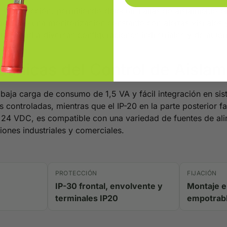
l y protección, permitiendo detectar Fallas de aislamiento 
segurando una monitorización constante con alertas visuales 
tabilidad a diversas configuraciones industriales y de aut
Técnicas del Control de Aisla
 baja carga de consumo de 1,5 VA y fácil integración en sist
 controladas, mientras que el IP-20 en la parte posterior fa
a 24 VDC, es compatible con una variedad de fuentes de al
iones industriales y comerciales.
PROTECCIÓN
FIJACIÓN
IP-30 frontal, envolvente y
Montaje e
terminales IP20
empotrabl