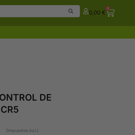
0
0,00
€
CONTROL DE
 CR5