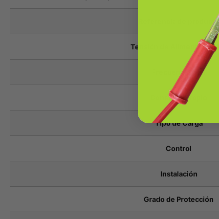
Referencia de producto
Tensión de Alimentación 
Frecuencia (Hz)
Consumo Propio
Tipo de Carga
Control
Instalación
Grado de Protección