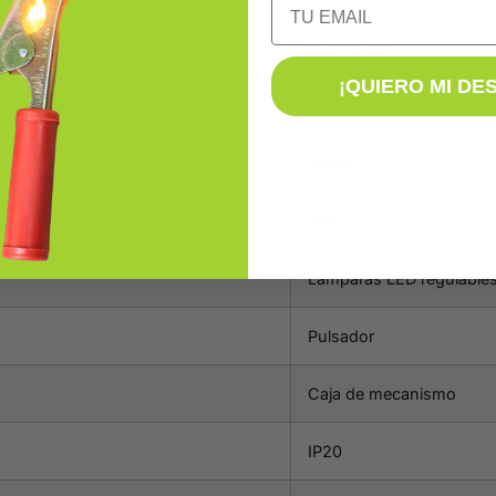
RE PLA LE1
¡QUIERO MI DE
(V)
110V – 230VCA
50/60
2VA
Lámparas LED regulable
Pulsador
Caja de mecanismo
IP20