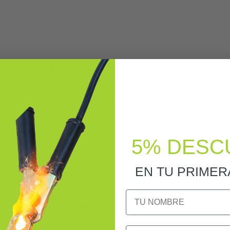
ras led
llado para el control de lámparas LED regulables. • Compa
Lámparas LED 12V regulables con transformador electrónico
nidas regulan. • Función Memoria: al encender con el puls
n sólo 12mm de grosor. Montaje en caja de mecanismo, detrá
5% DESC
os o apagados indeseados a niveles bajos. • Protegido fren
obrecalentamientos.
EN TU PRIME
NOMBRE
esionales donde se busca una solución fiable, compacta y fá
ón, temporización, detección o señalización según la famili
Email