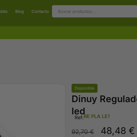
dido
Blog
Contacto
Disponible
Dinuy Regulad
led
RE PLA LE1
Ref:
48,48
€
92,70
€