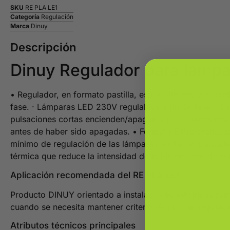
SKU
RE PLA LE1
Categoría
Regulación
Marca
Dinuy
Descripción
Dinuy Regulador para lámpa
• Regulador, en formato pastilla, especialmente desarro
fase. · Lámparas LED 230V regulables a fin de fase. · 
pulsaciones cortas encienden/apagan y pulsaciones mante
antes de haber sido apagadas. • Formato Extra-plano, ta
mínimo de regulación de las lámparas, evitando parpade
térmica que reduce la intensidad de la luz en caso de s
Aplicación recomendada del RE PLA LE1
Producto DINUY orientado a instalaciones eléctricas prof
cuando se necesita mantener criterio técnico en regulaci
Atributos técnicos principales