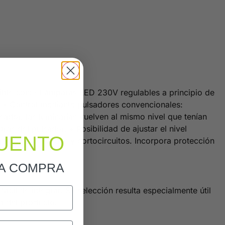
tible con: · Lámparas LED 230V regulables a principio de
. • Control mediante pulsadores convencionales:
ador, las luminarias vuelven al mismo nivel que tenían
s del pulsador. • Posibilidad de ajustar el nivel
UENTO
te a sobrecargas y cortocircuitos. Incorpora protección
RA COMPRA
cil de integrar. Su selección resulta especialmente útil
a del producto.