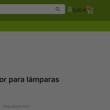
0
0,00
€
or para lámparas