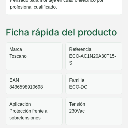
Pensado para montaje en cuadro eléctrico por
profesional cualificado.
Ficha rápida del producto
Marca
Referencia
Toscano
ECO-AC1N20A30T15-
S
EAN
Familia
8436598910698
ECO-DC
Aplicación
Tensión
Protección frente a
230Vac
sobretensiones