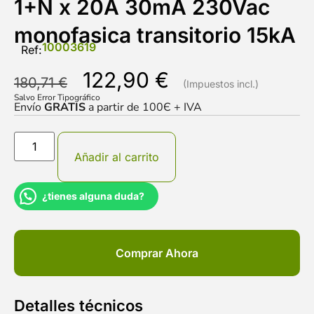
1+N x 20A 30mA 230Vac
monofasica transitorio 15kA
10003619
Ref:
122,90
€
180,71
€
Salvo Error Tipográfico
Envío
GRATIS
a partir de 100Є + IVA
Añadir al carrito
¿tienes alguna duda?
Comprar Ahora
Detalles técnicos