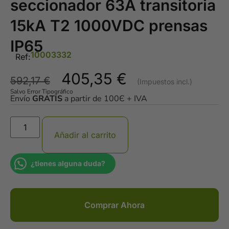
seccionador 63A transitoria
15kA T2 1000VDC prensas
IP65
10003332
Ref:
405,35
€
592,17
€
Salvo Error Tipográfico
Envío
GRATIS
a partir de 100Є + IVA
Añadir al carrito
¿tienes alguna duda?
Comprar Ahora