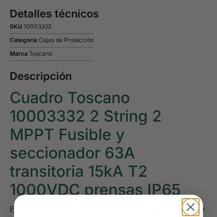
Detalles técnicos
SKU
10003332
Categoría
Cajas de Protección
Marca
Toscano
Descripción
Cuadro Toscano
10003332 2 String 2
MPPT Fusible y
seccionador 63A
transitoria 15kA T2
1000VDC prensas IP65
El
Cuadro Toscano 10003332 2 String 2 MPPT Fusible y