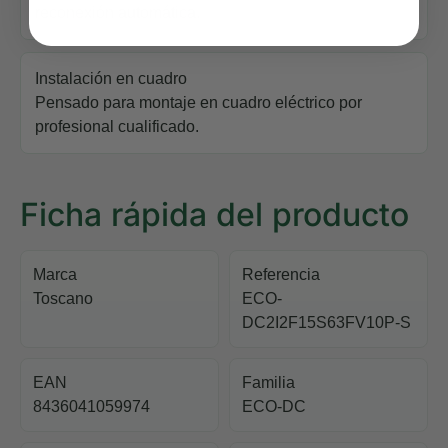
reconexión automática.
Instalación en cuadro
Pensado para montaje en cuadro eléctrico por
profesional cualificado.
Ficha rápida del producto
Marca
Referencia
Toscano
ECO-
DC2I2F15S63FV10P-S
EAN
Familia
8436041059974
ECO-DC