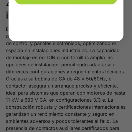
48V CA para aplicaciones
industriales
El diseño compacto del LC1D25E7, con solo 45 mm
de ancho, facilita su integración en distintos tableros
de control y paneles electrónicos, optimizando el
espacio en instalaciones industriales. La capacidad
de montaje en riel DIN o con tornillos amplía las
opciones de instalación, permitiendo adaptarse a
diferentes configuraciones y requerimientos técnicos.
Gracias a su bobina de CA de 48 V 50/60Hz, el
contactor asegura un arranque preciso y eficiente,
ideal para sistemas que operan con motores de hasta
11 kW a 690 V CA, en configuraciones 3/3 e. La
construcción robusta y certificaciones internacionales
garantizan un rendimiento constante y seguro en
ambientes adversos y pocos tolerantes al fallo. La
presencia de contactos auxiliares certificados para