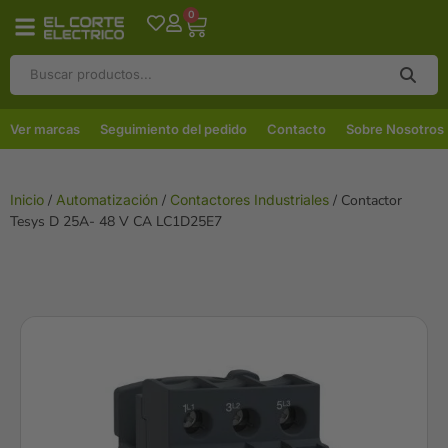
0
Ver marcas
Seguimiento del pedido
Contacto
Sobre Nosotros
Inicio
/
Automatización
/
Contactores Industriales
/ Contactor
Tesys D 25A- 48 V CA LC1D25E7