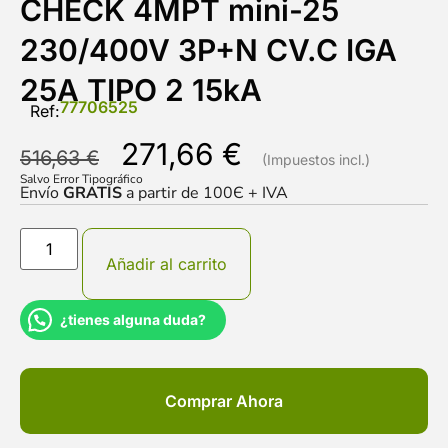
CHECK 4MPT mini-25
230/400V 3P+N CV.C IGA
25A TIPO 2 15kA
77706525
Ref:
271,66
€
516,63
€
Salvo Error Tipográfico
Envío
GRATIS
a partir de 100Є + IVA
Añadir al carrito
¿tienes alguna duda?
Comprar Ahora