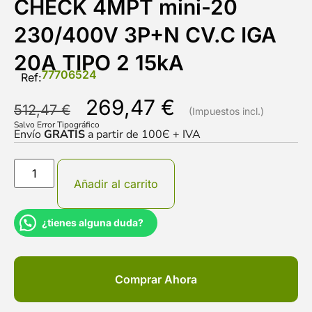
CHECK 4MPT mini-20
230/400V 3P+N CV.C IGA
20A TIPO 2 15kA
77706524
Ref:
269,47
€
512,47
€
Salvo Error Tipográfico
Envío
GRATIS
a partir de 100Є + IVA
Añadir al carrito
¿tienes alguna duda?
Comprar Ahora