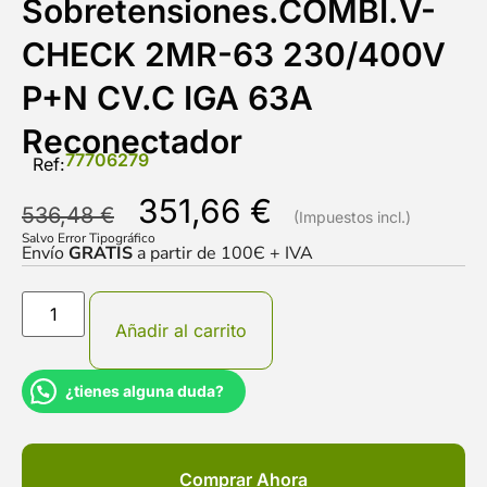
Sobretensiones.COMBI.V-
CHECK 2MR-63 230/400V
P+N CV.C IGA 63A
Reconectador
77706279
Ref:
351,66
€
536,48
€
Salvo Error Tipográfico
Envío
GRATIS
a partir de 100Є + IVA
Añadir al carrito
¿tienes alguna duda?
Comprar Ahora