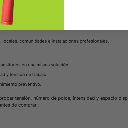
, locales, comunidades e instalaciones profesionales.
ansitorios en una misma solución.
dad y tensión de trabajo.
nimiento preventivo.
probar tensión, número de polos, intensidad y espacio dispo
antes de comprar.