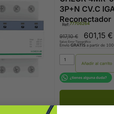
3P+N CV.C IG
Reconectador
77706264
Ref:
601,15
€
917,10
€
Salvo Error Tipográfico
Envío
GRATIS
a partir de 10
Añadir al carrito
¿tienes alguna duda?