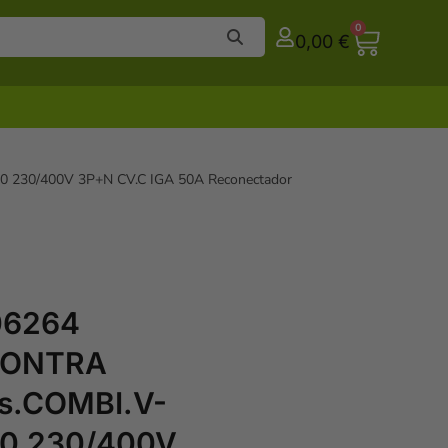
0
0,00
€
 230/400V 3P+N CV.C IGA 50A Reconectador
06264
CONTRA
es.COMBI.V-
0 230/400V