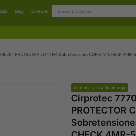
dido
Blog
Contacto
77706264 PROTECTOR CONTRA Sobretensiones.COMBI.V-CHECK 4MR-50
confirmar plazo de entrega
Cirprotec 777
PROTECTOR 
Sobretension
CHECK 4MR-5