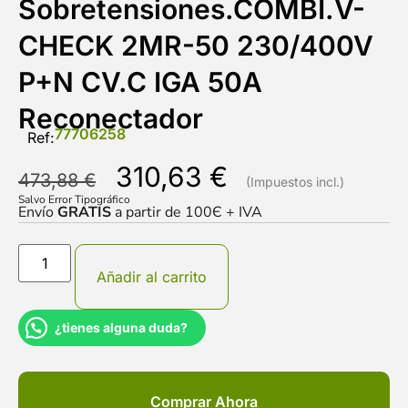
Sobretensiones.COMBI.V-
CHECK 2MR-50 230/400V
P+N CV.C IGA 50A
Reconectador
77706258
Ref:
310,63
€
473,88
€
Salvo Error Tipográfico
Envío
GRATIS
a partir de 100Є + IVA
Añadir al carrito
¿tienes alguna duda?
Comprar Ahora