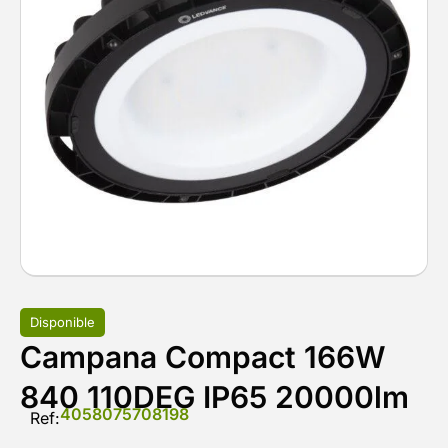
Disponible
Campana Compact 166W
840 110DEG IP65 20000lm
4058075708198
Ref: