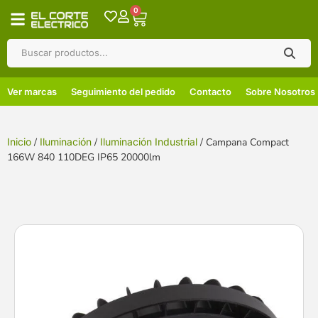
0
Ver marcas
Seguimiento del pedido
Contacto
Sobre Nosotros
Inicio
/
Iluminación
/
Iluminación Industrial
/ Campana Compact
166W 840 110DEG IP65 20000lm