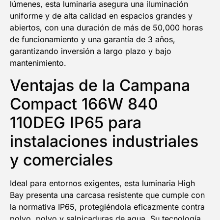
lúmenes, esta luminaria asegura una iluminación
NOMBRE
uniforme y de alta calidad en espacios grandes y
abiertos, con una duración de más de 50,000 horas
de funcionamiento y una garantía de 3 años,
Email
garantizando inversión a largo plazo y bajo
mantenimiento.
Ventajas de la Campana
¡QUIERO MI DESCUENTO!
Compact 166W 840
110DEG IP65 para
instalaciones industriales
y comerciales
Ideal para entornos exigentes, esta luminaria High
Bay presenta una carcasa resistente que cumple con
la normativa IP65, protegiéndola eficazmente contra
polvo, polvo y salpicaduras de agua. Su tecnología