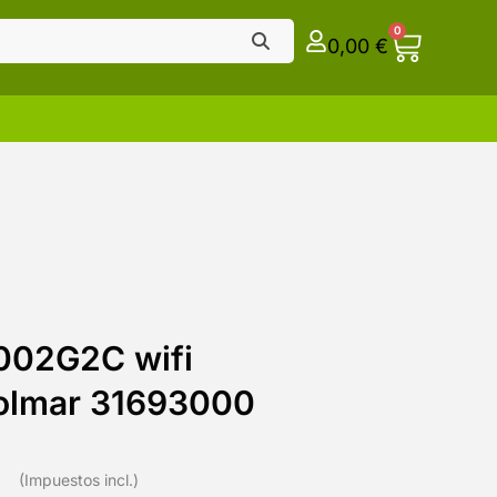
0
0,00
€
02G2C wifi
Golmar 31693000