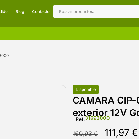
dido
Blog
Contacto
3000
Disponible
CAMARA CIP-0
exterior 12V 
31693000
Ref:
111,97
€
160,93
€