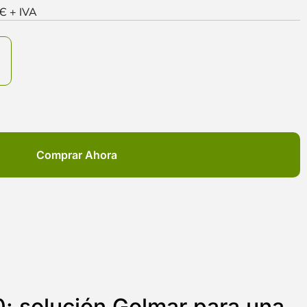
0Є + IVA
Comprar Ahora
 solución Golmar para una