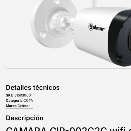
Detalles técnicos
SKU
31693000
Categoría
CCTV
Marca
Golmar
Descripción
CAMARA CIP-002G2C wifi ex