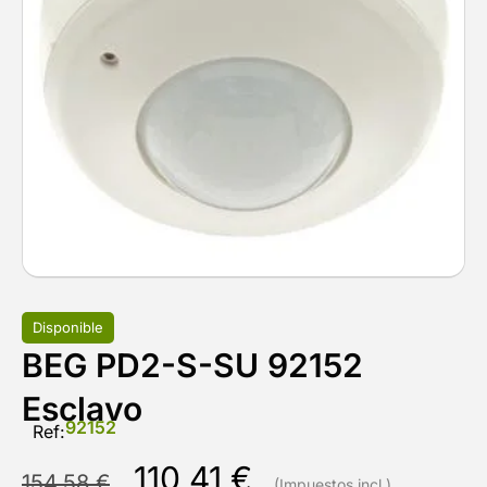
Disponible
BEG PD2-S-SU 92152
Esclavo
92152
Ref:
110,41
€
154,58
€