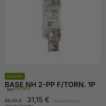
Disponible
BASE NH 2-PP F/TORN. 1P
F201853
Ref:
31,15
€
65,70
€
Salvo Error Tipográfico