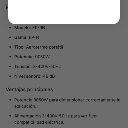
Ficha rápida
Marca:
S&P / Soler & Palau
Modelo:
EP-9N
Gama:
EP-N
Tipo:
Aerotermo portátil
Potencia:
9050W
Tensión:
3-400V-50Hz
Nivel sonoro:
49 dB
Ventajas principales
Potencia 9050W para dimensionar correctamente la
aplicación.
Alimentación 3-400V-50Hz para verificar
compatibilidad eléctrica.