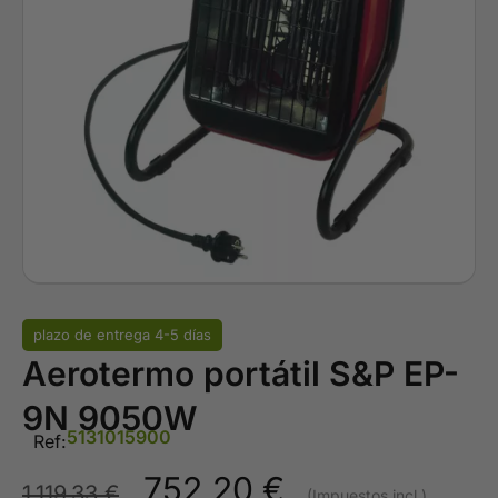
plazo de entrega 4-5 días
Aerotermo portátil S&P EP-
9N 9050W
5131015900
Ref:
752,20
€
1.119,33
€