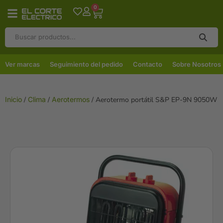
0
Ver marcas
Seguimiento del pedido
Contacto
Sobre Nosotros
Inicio
/
Clima
/
Aerotermos
/ Aerotermo portátil S&P EP-9N 9050W