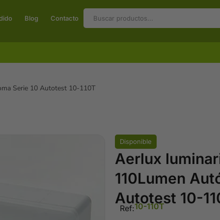
dido
Blog
Contacto
oma Serie 10 Autotest 10-110T
Disponible
Aerlux lumina
110Lumen Autó
Autotest 10-1
10-110T
Ref: