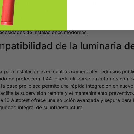
n durabilidad y protección contra la humedad y el polvo, i
demás, incorpora un LED indicador de presencia de red y ca
10T, realiza verificaciones automáticas del funcionamiento 
miento y asegurando una respuesta rápida en emergencias.
necesidades de instalaciones modernas.
mpatibilidad de la luminaria 
para instalaciones en centros comerciales, edificios públic
 grado de protección IP44, puede utilizarse en entornos c
n la base pre-placa permite una rápida integración en nuevo
cilita la supervisión remota y el mantenimiento preventivo.
e 10 Autotest ofrece una solución avanzada y segura para l
guridad integral de su infraestructura.