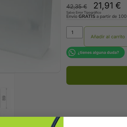
21,91
€
42,35
€
Salvo Error Tipográfico
Envío
GRATIS
a partir de 10
Añadir al carrito
¿tienes alguna duda?