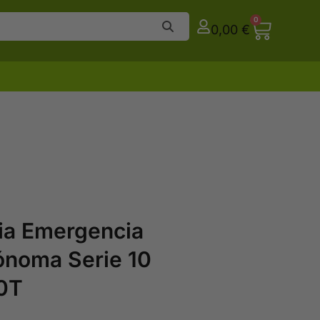
0
0,00
€
ria Emergencia
noma Serie 10
10T