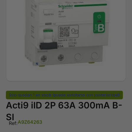
Sólo quedan 1 en stock (puede solicitarse con posterioridad)
Acti9 iID 2P 63A 300mA B-
SI
A9Z64263
Ref: