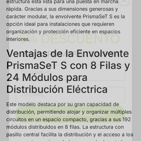
estructura está lista para una puesta en marcha
rápida. Gracias a sus dimensiones generosas y
carácter modular, la envolvente PrismaSeT S es la
5% DESCUENTO
opción ideal para instalaciones que requieren
organización y protección eficiente en espacios
interiores.
EN TU PRIMERA COMPRA
Ventajas de la Envolvente
NOMBRE
PrismaSeT S con 8 Filas y
24 Módulos para
Email
Distribución Eléctrica
¡QUIERO MI DESCUENTO!
Este modelo destaca por su gran capacidad de
distribución, permitiendo alojar y organizar múltiples
circuitos en un espacio compacto, gracias a sus 192
módulos distribuidos en 8 filas. La estructura con
pasillo central facilita la distribución y el acceso a los