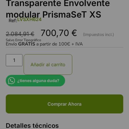
Transparente Envolvente
modular PrismaSeT XS
LVSXH624
Ref:
700,70
€
2.084,91
€
Salvo Error Tipográfico
Envío
GRATIS
a partir de 100Є + IVA
Añadir al carrito
¿tienes alguna duda?
Comprar Ahora
Detalles técnicos