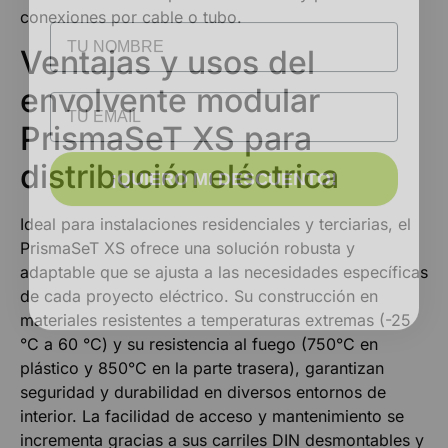
NOMBRE
conexiones por cable o tubo.
Ventajas y usos del
Email
envolvente modular
PrismaSeT XS para
¡QUIERO MI DESCUENTO!
distribución eléctrica
Ideal para instalaciones residenciales y terciarias, el
PrismaSeT XS ofrece una solución robusta y
adaptable que se ajusta a las necesidades específicas
de cada proyecto eléctrico. Su construcción en
materiales resistentes a temperaturas extremas (-25
°C a 60 °C) y su resistencia al fuego (750°C en
plástico y 850°C en la parte trasera), garantizan
seguridad y durabilidad en diversos entornos de
interior. La facilidad de acceso y mantenimiento se
incrementa gracias a sus carriles DIN desmontables y