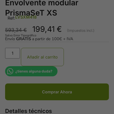
Envolvente modular
PrismaSeT XS
LVSXM418
Ref:
199,41
€
593,34
€
Salvo Error Tipográfico
Envío
GRATIS
a partir de 100Є + IVA
Añadir al carrito
¿tienes alguna duda?
Comprar Ahora
Detalles técnicos