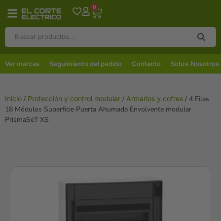
0
Ver marcas
Seguimiento del pedido
Contacto
Sobre Nosotros
Inicio
/
Protección y control modular
/
Armarios y cofres
/ 4 Filas
18 Módulos Superficie Puerta Ahumada Envolvente modular
PrismaSeT XS